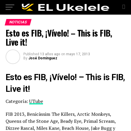
NOTICIAS
Esto es FIB, ¡Vívelo! – This is FIB,
Live it!
Published
13 años ago
on
mayo 17, 2013
By
José Domínguez
Esto es FIB, ¡Vívelo! – This is FIB,
Live it!
Categoría:
UTube
FIB 2013, Benicàssim The Killers, Arctic Monkeys,
Queens of the Stone Age, Beady Eye, Primal Scream,
Dizzee Rascal, Miles Kane, Beach House, Jake Bugg y