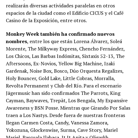
realizarán diversas actividades paralelas en otros
espacios de la ciudad como el Edificio CICUS y el Café
Casino de la Exposición, entre otros.
Monkey Week también ha confirmado nuevos
nombres
, entre los que están Lorena Álvarez, Soleá
Morente, The Milkyway Express, Chencho Fernández,
Los Chicos, Las Barbas Indómitas, Sixtaxis 52-13, The
Aftersoons, Ex-Novios, Yellow Big Machine, Izaki
Gardenak, Noise Box, Bosco, Dúo Orquesta Regalizes,
Holy Bouncer, Gold Lake, Little Cobras, Morralla,
Revolta Permanent y Club del Río. Para el escenario
Jägermusic han sido confirmados The Parrots, King
Cayman, Baywaves, Trepàt, Los Bengala, My Expansive
Awareness y BSN Posse. Mientras que Girando Por Salas
traen a Los Nastys. Desde fuera de nuestras fronteras
llegan Carmen Costa, Candy, Vanessa Zamora,
Yokozuna, Glockenwise, Surma, Cave Story, Mariel
Mariel, Pascuala Ilabaca, It It Anita y Oligarkh.