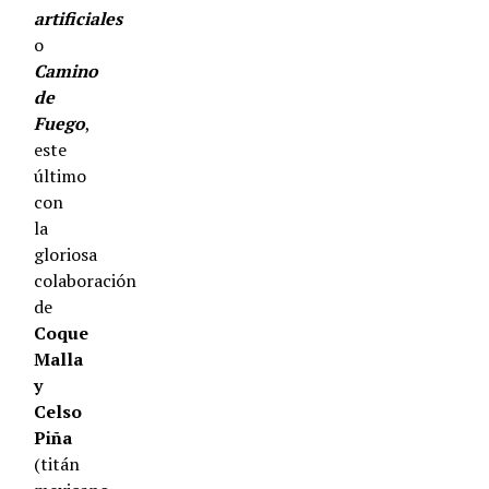
artificiales
o
Camino
de
Fuego
,
este
último
con
la
gloriosa
colaboración
de
Coque
Malla
y
Celso
Piña
(titán