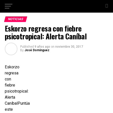
NOTICIAS
Eskorzo regresa con fiebre
psicotropical: Alerta Caníbal
Published
9 años ago
on
noviembre 30, 2017
By
José Domínguez
Eskorzo
regresa
con
fiebre
psicotropical:
Alerta
CaníbalPuntúa
este