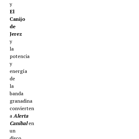
y
El
Canijo
de
Jerez
y
la
potencia
y
energía
de
la
banda
granadina
convierten
a
Alerta
Can
íbal
en
un
disco