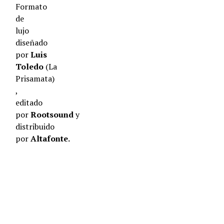
Formato
de
lujo
diseñado
por
Luis
Toledo
(La
Prisamata)
,
editado
por
Rootsound
y
distribuido
por
Altafonte.
Alerta
Canibal
Tour
2018