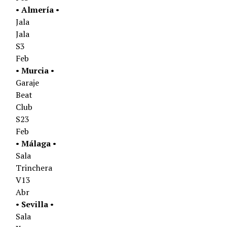
•
Almer
ía
•
Jala
Jala
S3
Feb
•
Murcia
•
Garaje
Beat
Club
S23
Feb
•
Má
laga
•
Sala
Trinchera
V13
Abr
•
Sevilla
•
Sala