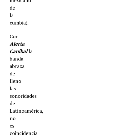
mexicano
de
la
cumbia).
Con
Alerta
Can
íbal
la
banda
abraza
de
lleno
las
sonoridades
de
Latinoamérica,
no
es
coincidencia