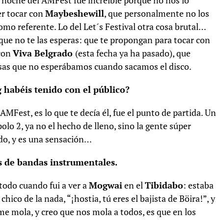
La noche del AMFest fue increíble porque no nos lo
er tocar con
Maybeshewill
, que personalmente no los
mo referente. Lo del Let´s Festival otra cosa brutal…
que no te las esperas: que te propongan para tocar con
 con
Viva Belgrado
(esta fecha ya ha pasado), que
sas que no esperábamos cuando sacamos el disco.
g habéis tenido con el público?
MFest, es lo que te decía él, fue el punto de partida. Un
olo 2, ya no el hecho de lleno, sino la gente súper
do, y es una sensación…
os de bandas instrumentales.
todo cuando fui a ver a
Mogwai
en el
Tibidabo
: estaba
ico de la nada, “¡hostia, tú eres el bajista de Böira!”, y
me mola, y creo que nos mola a todos, es que en los