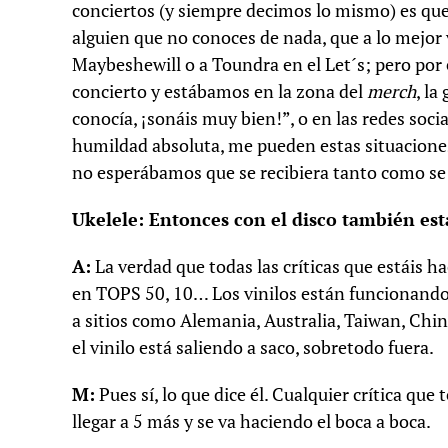
conciertos (y siempre decimos lo mismo) es que 
alguien que no conoces de nada, que a lo mejor 
Maybeshewill o a Toundra en el Let´s; pero por
concierto y estábamos en la zona del
merch
, la
conocía, ¡sonáis muy bien!”, o en las redes soci
humildad absoluta, me pueden estas situacione
no esperábamos que se recibiera tanto como se 
Ukelele: Entonces con el disco también es
A:
La verdad que todas las críticas que estáis h
en TOPS 50, 10… Los vinilos están funcionando i
a sitios como Alemania, Australia, Taiwan, Chin
el vinilo está saliendo a saco, sobretodo fuera.
M:
Pues sí, lo que dice él. Cualquier crítica qu
llegar a 5 más y se va haciendo el boca a boca.