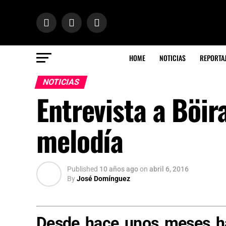
HOME
NOTICIAS
REPORTA
NOTICIAS
Entrevista a Böir
melodía
Published
10 años ago
on
abril 6, 2016
By
José Domínguez
Desde hace unos meses h