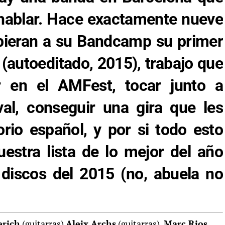
hablar. Hace exactamente nueve
bieran a su
Bandcamp
su primer
s
(autoeditado, 2015), trabajo que
ar en el
AMFest
, tocar junto a
val
, conseguir una gira que les
torio español, y por si todo esto
estra lista de lo mejor del año
 discos del 2015
(no, abuela no
erich
(guitarras)
Aleix Archs
(guitarras),
Marc Rios