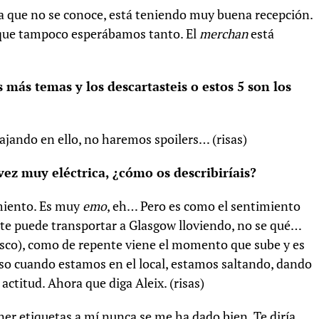
da que no se conoce, está teniendo muy buena recepción.
, que tampoco esperábamos tanto. El
merchan
está
 más temas y los descartasteis o estos 5 son los
ajando en ello, no haremos spoilers… (risas)
vez muy eléctrica, ¿cómo os describiríais?
imiento. Es muy
emo
, eh… Pero es como el sentimiento
 te puede transportar a Glasgow lloviendo, no se qué…
disco), como de repente viene el momento que sube y es
so cuando estamos en el local, estamos saltando, dando
 actitud. Ahora que diga Aleix. (risas)
ner etiquetas a mí nunca se me ha dado bien. Te diría