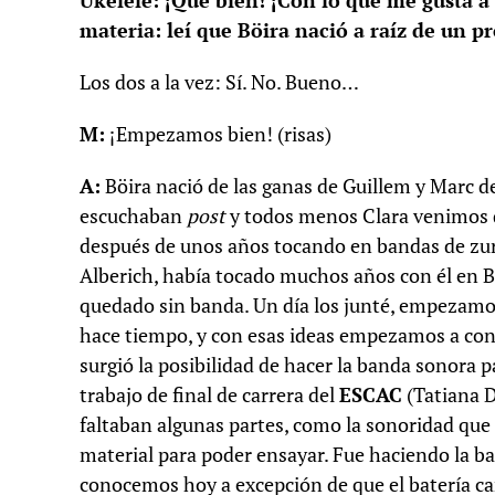
Ukelele: ¡Qué bien! ¡Con lo que me gusta a
materia: leí que Böira nació a raíz de un
Los dos a la vez: Sí. No. Bueno…
M:
¡Empezamos bien! (risas)
A:
Böira nació de las ganas de Guillem y Marc d
escuchaban
post
y todos menos Clara venimos 
después de unos años tocando en bandas de zurra
Alberich, había tocado muchos años con él en B
quedado sin banda. Un día los junté, empezamos 
hace tiempo, y con esas ideas empezamos a conf
surgió la posibilidad de hacer la banda sonora p
trabajo de final de carrera del
ESCAC
(Tatiana 
faltaban algunas partes, como la sonoridad qu
material para poder ensayar. Fue haciendo la b
conocemos hoy a excepción de que el batería cam