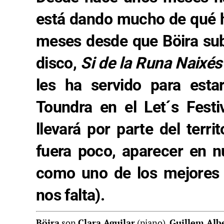
está dando mucho de qué 
meses desde que Böira su
disco,
Si de la Runa Naixé
les ha servido para est
Toundra
en el
Let´s Festi
llevará por parte del terri
fuera poco, aparecer en nu
como uno de los
mejores
nos falta).
Böira
son
Clara Aguilar
(piano),
Guillem Alb