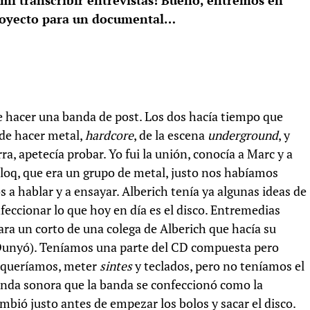
 mí transcribir entrevistas! Bueno, entremos en
 proyecto para un documental…
e hacer una banda de post. Los dos hacía tiempo que
de hacer metal,
hardcore
, de la escena
underground
, y
, apetecía probar. Yo fui la unión, conocía a Marc y a
loq, que era un grupo de metal, justo nos habíamos
a hablar y a ensayar. Alberich tenía ya algunas ideas de
eccionar lo que hoy en día es el disco. Entremedias
ara un corto de una colega de Alberich que hacía su
Dunyó). Teníamos una parte del CD compuesta pero
e queríamos, meter
sintes
y teclados, pero no teníamos el
anda sonora que la banda se confeccionó como la
bió justo antes de empezar los bolos y sacar el disco.