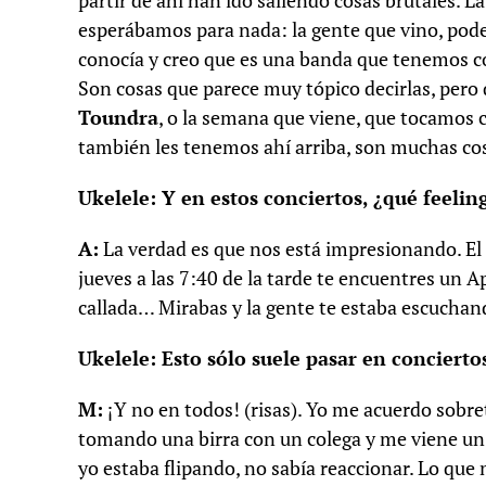
partir de ahí han ido saliendo cosas brutales. 
esperábamos para nada: la gente que vino, pod
conocía y creo que es una banda que tenemos co
Son cosas que parece muy tópico decirlas, pero 
Toundra
, o la semana que viene, que tocamos
también les tenemos ahí arriba, son muchas co
Ukelele: Y en estos conciertos, ¿qué feelin
A:
La verdad es que nos está impresionando. El A
jueves a las 7:40 de la tarde te encuentres un Ap
callada… Mirabas y la gente te estaba escuchan
Ukelele: Esto sólo suele pasar en conciert
M:
¡Y no en todos! (risas). Yo me acuerdo sobre
tomando una birra con un colega y me viene un ch
yo estaba flipando, no sabía reaccionar. Lo que 