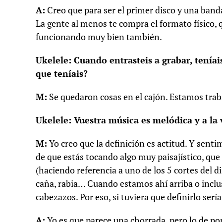
A:
Creo que para ser el primer disco y una ban
La gente al menos te compra el formato físico
funcionando muy bien también.
Ukelele: Cuando entrasteis a grabar, teníais
que teníais?
M:
Se quedaron cosas en el cajón. Estamos trab
Ukelele: Vuestra música es melódica y a la 
M:
Yo creo que la definición es actitud. Y sent
de que estás tocando algo muy paisajístico, que
(haciendo referencia a uno de los 5 cortes del 
caña, rabia… Cuando estamos ahí arriba o inclu
cabezazos. Por eso, si tuviera que definirlo sería
A:
Yo es que parece una chorrada, pero lo de po