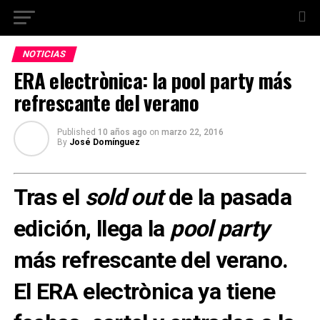
NOTICIAS
ERA electrònica: la pool party más
refrescante del verano
Published
10 años ago
on
marzo 22, 2016
By
José Domínguez
Tras el
sold out
de la pasada
edición, llega la
pool party
más refrescante del verano.
El ERA electrònica ya tiene