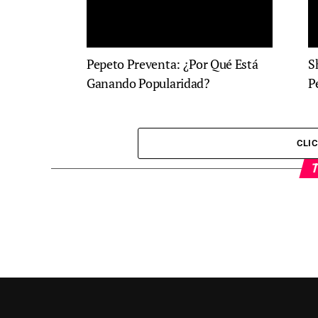
Pepeto Preventa: ¿Por Qué Está
S
Ganando Popularidad?
P
CLI
T