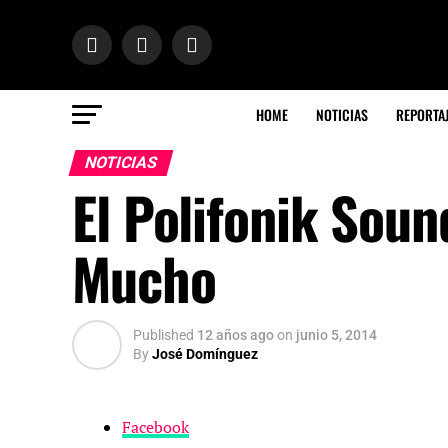
HOME
NOTICIAS
REPORTA
NOTICIAS
El Polifonik Soun
Mucho
Published
12 años ago
on
junio 5, 2014
By
José Domínguez
Facebook