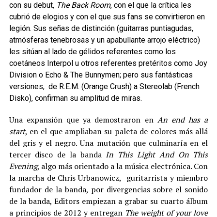
con su debut,
The Back Room
, con el que la crítica les
cubrió de elogios y con el que sus fans se convirtieron en
legión. Sus señas de distinción (guitarras puntiagudas,
atmósferas tenebrosas y un apabullante arrojo eléctrico)
les sitúan al lado de gélidos referentes como los
coetáneos Interpol u otros referentes pretéritos como Joy
Division o Echo & The Bunnymen; pero sus fantásticas
versiones, de R.E.M. (Orange Crush) a Stereolab (French
Disko), confirman su amplitud de miras.
Una expansión que ya demostraron en
An end has a
start
, en el que ampliaban su paleta de colores más allá
del gris y el negro. Una mutación que culminaría en el
tercer disco de la banda
In This Light And On This
Evening
, algo más orientado a la música electrónica. Con
la marcha de Chris Urbanowicz, guritarrista y miembro
fundador de la banda, por divergencias sobre el sonido
de la banda, Editors empiezan a grabar su cuarto álbum
a principios de 2012 y entregan
The weight of your love