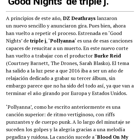
‘Good Nights’ de triple j.
A principios de este año,
DZ Deathrays
lanzaron
un nuevo sencillo y anunciaron gira. Pues bien, ahora
han vuelto a repetir el proceso. Estrenada en ‘Good
Nights’ de
triple j
, ‘
Pollyanna
‘ es una de esas canciones
capaces de resucitar a un muerto. En este nuevo corte
han vuelto a trabajar con el productor
Burke Reid
(Courtney Barnett, The Drones, Sarah Blasko). El tema
ha salido a la luz pese a que 2016 iba a ser un año de
relajación dedicado a grabar su tercer álbum, sin
embargo parece que no ha sido del todo así, ya que van a
terminar el año girando por Europa y Estados Unidos.
‘Pollyanna’, como he escrito anteriormente es una
canción superior: de ritmo vertiginoso, con riffs
punzantes y de cuerpo punk. A lo largo del minutaje se
suceden los golpes y la alegría gracias a una melodía
pegadiza y ruidosa. La canción sucede a ‘
Blood On My