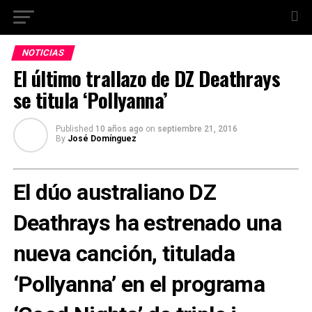
NOTICIAS
El último trallazo de DZ Deathrays
se titula ‘Pollyanna’
Published
10 años ago
on
septiembre 21, 2016
By
José Domínguez
El dúo australiano DZ
Deathrays ha estrenado una
nueva canción, titulada
‘Pollyanna’ en el programa