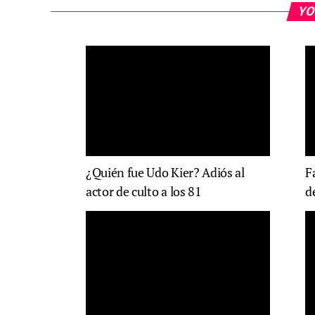
YO
¿Quién fue Udo Kier? Adiós al
F
actor de culto a los 81
d