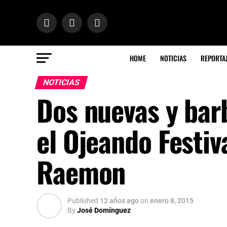
HOME
NOTICIAS
REPORTA
NOTICIAS
Dos nuevas y bar
el Ojeando Festiv
Raemon
Published
12 años ago
on
enero 8, 2015
By
José Domínguez