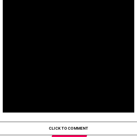
Fallece Jay Stein, creador de la gira de Universal Studios
Pepeto Preventa: ¿Por Qué Está Ganando Popularidad?
CLICK TO COMMENT