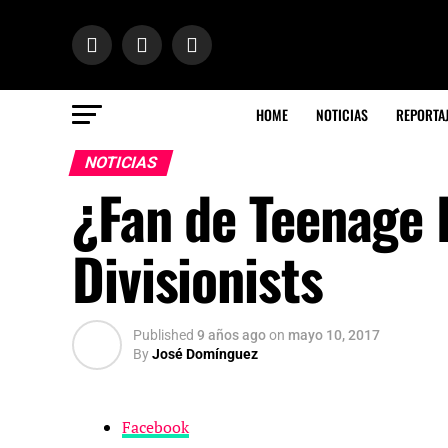
HOME
NOTICIAS
REPORTA
NOTICIAS
¿Fan de Teenage 
Divisionists
Published
9 años ago
on
mayo 10, 2017
By
José Domínguez
Facebook