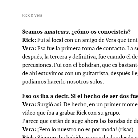
Rick & Vera
Seamos
amateurs
, ¿cómo os conocisteis?
Rick:
Fui al local con un amigo de Vera que tení
Vera:
Esa fue la primera toma de contacto. La s
después, la tercera y definitiva, fue cuando él de
percusiones. Fui con el bohdran, que es bastante
de ahí estuvimos con un guitarrista, después ll
podíamos hacerlo nosotros solos.
Eso os iba a decir. Si el hecho de ser dos f
Vera:
Surgió así. De hecho, en un primer momen
vídeo que iba a grabar Rick con su grupo.
Parece que están de auge ahora las bandas de d
Vera:
¡Pero lo nuestro no es por moda! (risas)
Rick:
Siempre ha habido grupos de dos desde qu