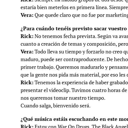
estaría bien meterlos en primera línea. Siempr
Vera:
Que quede claro que no fue por marketing 
¿Para cuándo tenéis previsto sacar vuestro
Rick:
No tenemos fecha prevista. Según va ava
cuanto a creación de temas y composición, per
Vera:
Todo lleva su tiempo y forzarlo no creo qu
maduro, puede ser contraproducente. De hecho, 
primer trabajo. Queremos madurarlo y pensamo
que la gente nos pida más material, por eso les
Rick:
Tenemos la experiencia de haber grabado 
presentar el videoclip. Tuvimos cuatro horas de 
nos queremos tomar nuestro tiempo.
Cuando salga, bienvenido será.
¿Qué música estáis escuchando en este mom
Rick:
Estoy con War On Drugs, The Black Angel