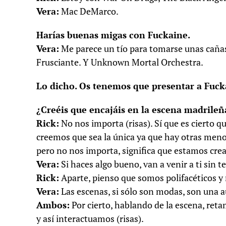
Vera:
Mac DeMarco.
Harías buenas migas con Fuckaine.
Vera:
Me parece un tío para tomarse unas cañas.
Frusciante. Y Unknown Mortal Orchestra.
Lo dicho. Os tenemos que presentar a Fuck
¿Creéis que encajáis en la escena madrile
Rick:
No nos importa (risas). Sí que es cierto q
creemos que sea la única ya que hay otras me
pero no nos importa, significa que estamos cr
Vera:
Si haces algo bueno, van a venir a ti sin 
Rick:
Aparte, pienso que somos polifacéticos y 
Vera:
Las escenas, si sólo son modas, son una a
Ambos:
Por cierto, hablando de la escena, reta
y así interactuamos (risas).