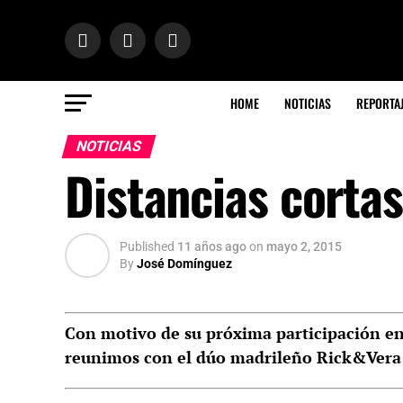
HOME
NOTICIAS
REPORTA
NOTICIAS
Distancias corta
Published
11 años ago
on
mayo 2, 2015
By
José Domínguez
Con motivo de su próxima participación en
reunimos con el dúo madrileño Rick&Vera y