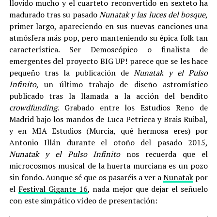
llovido mucho y el cuarteto reconvertido en sexteto ha
madurado tras su pasado
Nunatak y las luces del bosque
,
primer largo, apareciendo en sus nuevas canciones una
atmósfera más pop, pero manteniendo su épica folk tan
característica. Ser Demoscópico o finalista de
emergentes del proyecto BIG UP! parece que se les hace
pequeño tras la publicación de
Nunatak y el Pulso
Infinito
, un último trabajo de diseño astromístico
publicado tras la llamada a la acción del bendito
crowdfunding
. Grabado entre los Estudios Reno de
Madrid bajo los mandos de Luca Petricca y Brais Ruibal,
y en MIA Estudios (Murcia, qué hermosa eres) por
Antonio Illán durante el otoño del pasado 2015,
Nunatak y el Pulso Infinito
nos recuerda que el
microcosmos musical de la huerta murciana es un pozo
sin fondo. Aunque sé que os pasaréis a ver a
Nunatak
por
el
Festival Gigante 16
, nada mejor que dejar el señuelo
con este simpático vídeo de presentación: