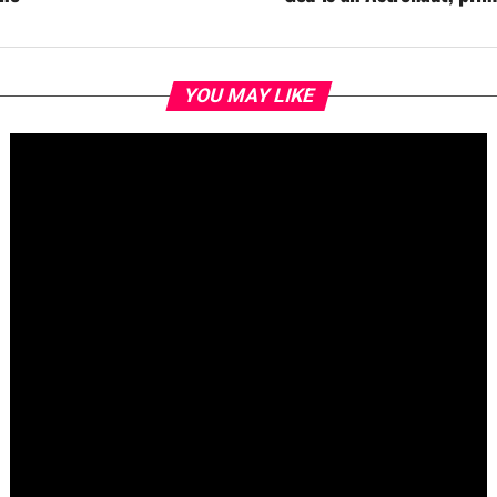
YOU MAY LIKE
Fallece Jay Stein, creador de la gira de Universal Studios