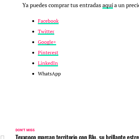
Ya puedes comprar tus entradas
aquí
a un precio
Facebook
Twitter
Google+
Pinterest
LinkedIn
WhatsApp
DON'T MISS
Texxcoco marcan territorio con Blu, su brillante estr