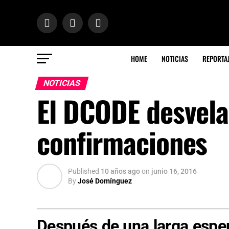
HOME
NOTICIAS
REPORTA
NOTICIAS
El DCODE desvela
confirmaciones
Published
10 años ago
on
junio 16, 2016
By
José Domínguez
Después de una larga esper