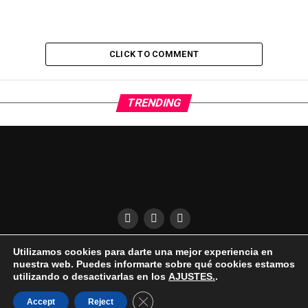
CLICK TO COMMENT
TRENDING
Utilizamos cookies para darte una mejor experiencia en
QUÍENES SOMOS
CONDICIONES DE USO
DESCARGO DE RESPONSABILIDAD
nuestra web. Puedes informarte sobre qué cookies estamos
PUBLICIDAD EN EL UKELELE
AVISO LEGAL | COOKIES | PRIVACIDAD
utilizando o desactivarlas en los
AJUSTES.
.
Cerrar el banner de cookies RGPD
Accept
Reject
© Copyright 2025, All Rights Reserved |
elukelele.com