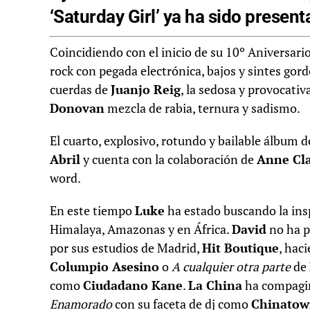
‘Saturday Girl’ ya ha sido present
Coincidiendo con el inicio de su 10º Aniversar
rock con pegada electrónica, bajos y sintes go
cuerdas de
Juanjo Reig
, la sedosa y provocativ
Donovan
mezcla de rabia, ternura y sadismo.
El cuarto, explosivo, rotundo y bailable álbum 
Abril
y cuenta con la colaboración de
Anne Cl
word.
En este tiempo
Luke
ha estado buscando la insp
Himalaya, Amazonas y en África.
David
no ha pa
por sus estudios de Madrid,
Hit Boutique
, hac
Columpio Asesino
o
A cualquier otra parte
de
como
Ciudadano Kane
.
La China
ha compagin
Enamorado
con su faceta de dj como
Chinato