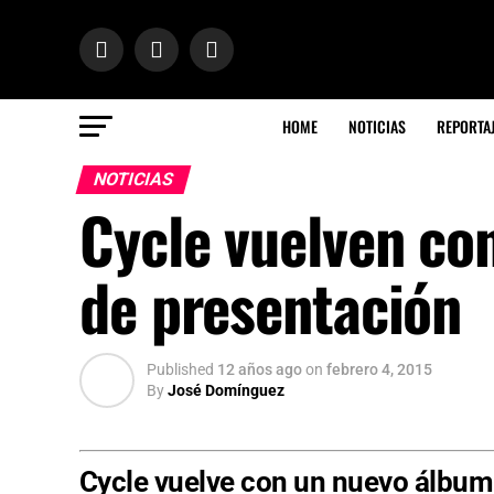
HOME
NOTICIAS
REPORTA
NOTICIAS
Cycle vuelven con
de presentación
Published
12 años ago
on
febrero 4, 2015
By
José Domínguez
Cycle vuelve con un nuevo álbum