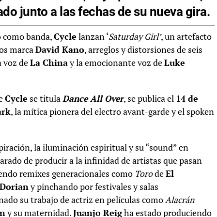
ado junto a las fechas de su nueva gira.
io como banda,
Cycle
lanzan ‘
Saturday Girl’
, un artefacto
rdos marca
David Kano
, arreglos y distorsiones de seis
a voz de
La China
y la emocionante voz de
Luke
de
Cycle
se titula
Dance All Over
, se publica el
14 de
ark
, la mítica pionera del electro avant-garde y el spoken
iración, la iluminación espiritual y su “sound” en
rado de producir a la infinidad de artistas que pasan
iendo remixes generacionales como
Toro
de
El
Dorian
y pinchando por festivales y salas
ado su trabajo de actriz en películas como
Alacrán
wn
y su maternidad.
Juanjo Reig
ha estado produciendo