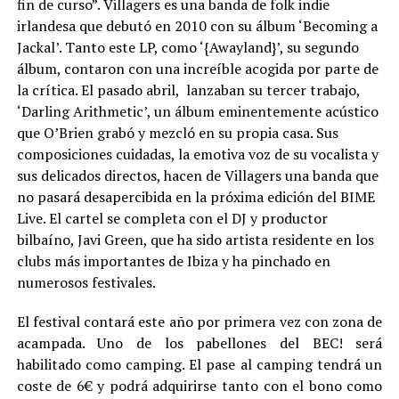
fin de curso”. Villagers es una banda de folk indie
irlandesa que debutó en 2010 con su álbum ‘Becoming a
Jackal’. Tanto este LP, como ‘{Awayland}’, su segundo
álbum, contaron con una increíble acogida por parte de
la crítica. El pasado abril, lanzaban su tercer trabajo,
‘Darling Arithmetic’, un álbum eminentemente acústico
que O’Brien grabó y mezcló en su propia casa. Sus
composiciones cuidadas, la emotiva voz de su vocalista y
sus delicados directos, hacen de Villagers una banda que
no pasará desapercibida en la próxima edición del BIME
Live. El cartel se completa con el DJ y productor
bilbaíno, Javi Green, que ha sido artista residente en los
clubs más importantes de Ibiza y ha pinchado en
numerosos festivales.
El festival contará este año por primera vez con zona de
acampada. Uno de los pabellones del BEC! será
habilitado como camping. El pase al camping tendrá un
coste de 6€ y podrá adquirirse tanto con el bono como