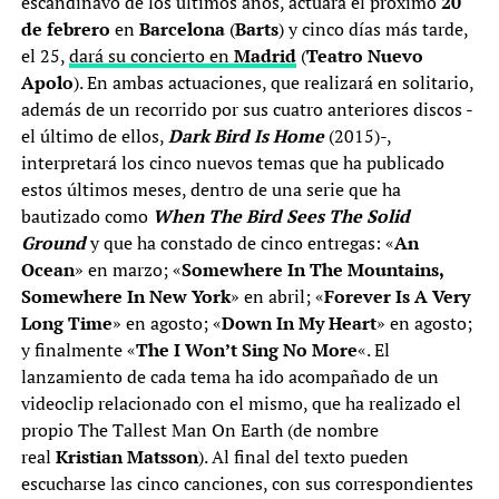
escandinavo de los últimos años, actuará el próximo
20
de febrero
en
Barcelona
(
Barts
) y cinco días más tarde,
el 25,
dará su concierto en
Madrid
(
Teatro Nuevo
Apolo
). En ambas actuaciones, que realizará en solitario,
además de un recorrido por sus cuatro anteriores discos -
el último de ellos,
Dark Bird Is Home
(2015)-,
interpretará los cinco nuevos temas que ha publicado
estos últimos meses, dentro de una serie que ha
bautizado como
When The Bird Sees The Solid
Ground
y que ha constado de cinco entregas: «
An
Ocean
» en marzo; «
Somewhere In The Mountains,
Somewhere In New York
» en abril; «
Forever Is A Very
Long Time
» en agosto; «
Down In My Heart
» en agosto;
y finalmente «
The I Won’t Sing No More
«. El
lanzamiento de cada tema ha ido acompañado de un
videoclip relacionado con el mismo, que ha realizado el
propio The Tallest Man On Earth (de nombre
real
Kristian Matsson
). Al final del texto pueden
escucharse las cinco canciones, con sus correspondientes