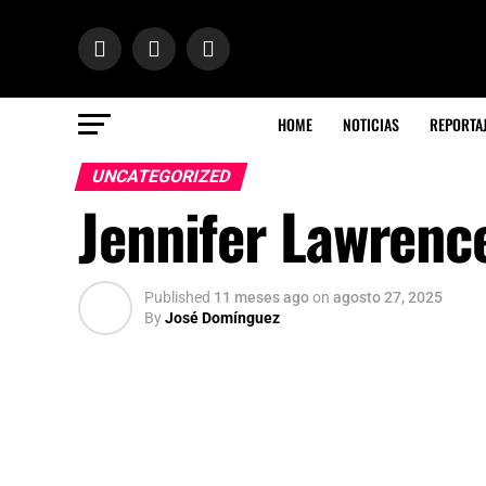
HOME
NOTICIAS
REPORTA
UNCATEGORIZED
Jennifer Lawrence
Published
11 meses ago
on
agosto 27, 2025
By
José Domínguez