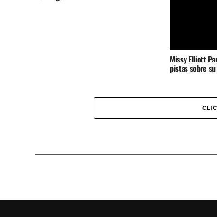
Missy Elliott P
pistas sobre s
CLI