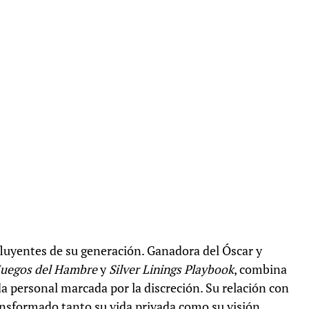
fluyentes de su generación. Ganadora del Óscar y
Juegos del Hambre
y
Silver Linings Playbook
, combina
a personal marcada por la discreción. Su relación con
ansformado tanto su vida privada como su visión