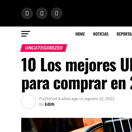
HOME
NOTICIAS
REPORTA
UNCATEGORIZED
10 Los mejores Uk
para comprar en
Published
4 años ago
on
agosto 22, 2022
By
Edith