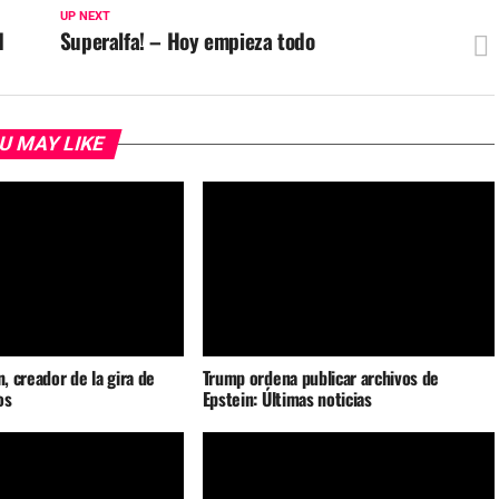
UP NEXT
d
Superalfa! – Hoy empieza todo
U MAY LIKE
n, creador de la gira de
Trump ordena publicar archivos de
os
Epstein: Últimas noticias