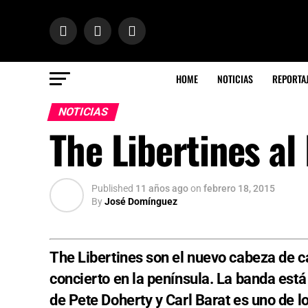
HOME
NOTICIAS
REPORTA
NOTICIAS
The Libertines al
Published
11 años ago
on
febrero 18, 2015
By
José Domínguez
The Libertines son el nuevo cabeza de c
concierto en la península. La banda est
de Pete Doherty y Carl Barat es uno de l