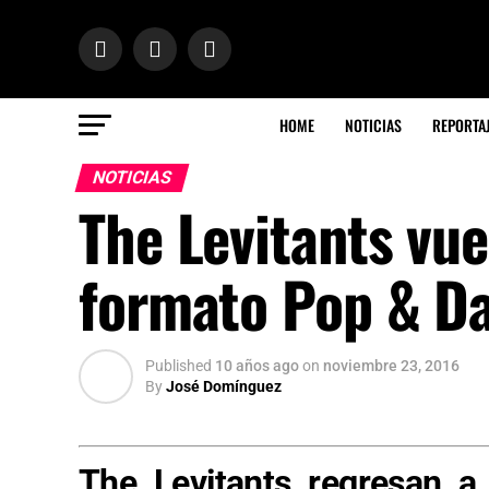
HOME
NOTICIAS
REPORTA
NOTICIAS
The Levitants vue
formato Pop & D
Published
10 años ago
on
noviembre 23, 2016
By
José Domínguez
The Levitants regresan a