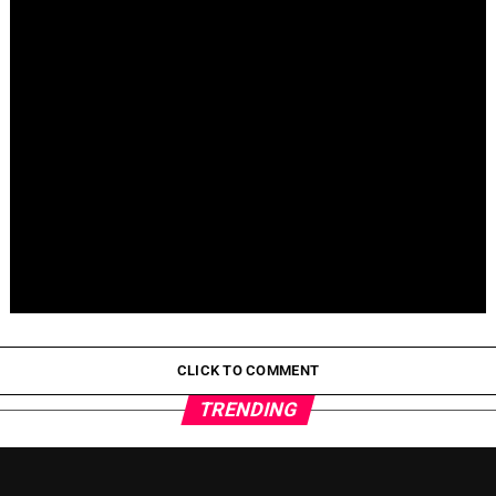
Fallece Jay Stein, creador de la gira de Universal Studios
Pepeto Preventa: ¿Por Qué Está Ganando Popularidad?
CLICK TO COMMENT
TRENDING