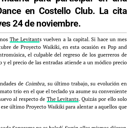
ance en Costello Club. La cita
eves 24 de noviembre.
anos
The Levitant
s vuelven a la capital. Si hace un mes
ctubre de Proyecto Waikiki, en esta ocasión es Pop and
tromúsica, el culpable del regreso de los guerreros de
ub y el precio de las entradas atiende a un módico precio
ondades de
Coimbra
, su último trabajo, su evolución en
ormato trío en el que el teclado ya asume su conveniente
nuevo al respecto de
The Levitants
. Quizás por ello solo
 ese último Proyecto Waikiki para alentar a aquellos que
asado Sonorama no es baladí. Según ellos mismos dijeron,