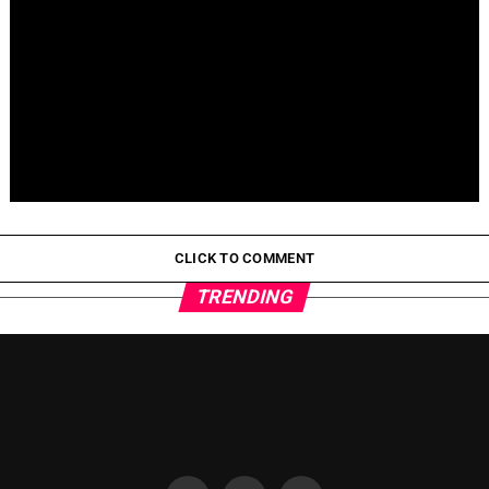
Pepeto Preventa: ¿Por Qué Está Ganando Popularidad?
CLICK TO COMMENT
TRENDING