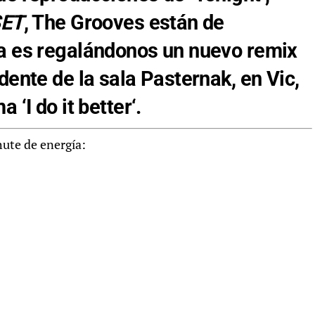
ET
, The Grooves están de
ra es regalándonos un nuevo remix
dente de la sala Pasternak, en Vic,
a ‘
I do it better
‘.
ute de energía: