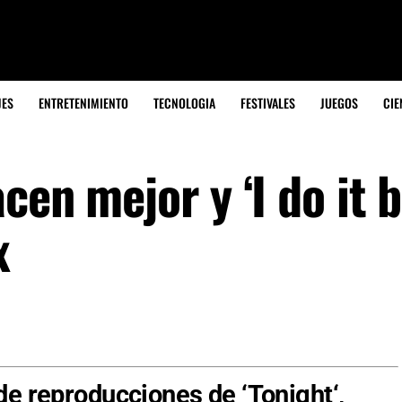
JES
ENTRETENIMIENTO
TECNOLOGIA
FESTIVALES
JUEGOS
CIE
cen mejor y ‘I do it b
x
de reproducciones de ‘
Tonight
‘,