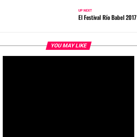
UP NEXT
El Festival Río Babel 201
YOU MAY LIKE
Fallece Jay Stein, creador de la gira de Universal Studios