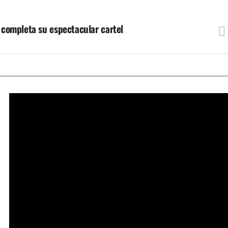
7 completa su espectacular cartel
Trump ordena publicar archivos de Epstein: Últimas noticias