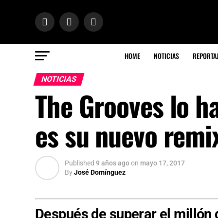
HOME
NOTICIAS
REPORTA
NOTICIAS
The Grooves lo ha
es su nuevo remi
Published
9 años ago
on
mayo 17, 2017
By
José Domínguez
Después de superar el millón 