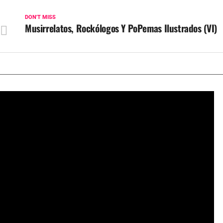
DON'T MISS
Musirrelatos, Rockólogos Y PoPemas Ilustrados (VI)
¿Quién fue Udo Kier? Adiós al actor de culto a los 81