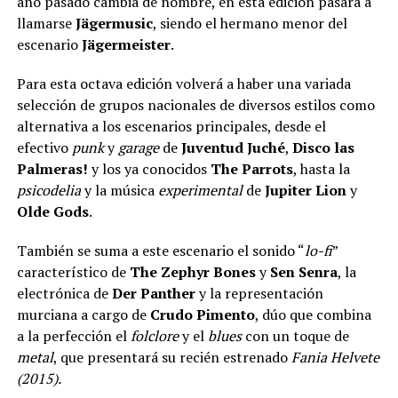
año pasado cambia de nombre, en esta edición pasará a
llamarse
Jägermusic
, siendo el hermano menor del
escenario
Jägermeister
.
Para esta octava edición volverá a haber una variada
selección de grupos nacionales de diversos estilos como
alternativa a los escenarios principales, desde el
efectivo
punk
y
garage
de
Juventud Juché
,
Disco las
Palmeras!
y los ya conocidos
The Parrots
, hasta la
psicodelia
y la música
experimental
de
Jupiter Lion
y
Olde Gods
.
También se suma a este escenario el sonido “
lo-fi
”
característico de
The Zephyr Bones
y
Sen Senra
, la
electrónica de
Der Panther
y la representación
murciana a cargo de
Crudo Pimento
, dúo que combina
a la perfección el
folclore
y el
blues
con un toque de
metal
, que presentará su recién estrenado
Fania Helvete
(2015).