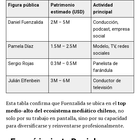
Figura pública
Patrimonio
Actividad
estimado (USD)
principal
Daniel Fuenzalida
2 M – 5 M
Conducción,
podcast, empresa
social
Pamela Díaz
1.5 M – 2.5 M
Modelo, TV, redes
sociales
Sergio Rojas
0.3 M – 0.5 M
Panelista de
farándula
Julián Elfenbein
3 M – 6 M
Conductor de
televisión
Esta tabla confirma que Fuenzalida se ubica en el
top
medio-alto del ecosistema mediático chileno
, no
solo por su trabajo en pantalla, sino por su capacidad
para diversificarse y reinventarse profesionalmente.