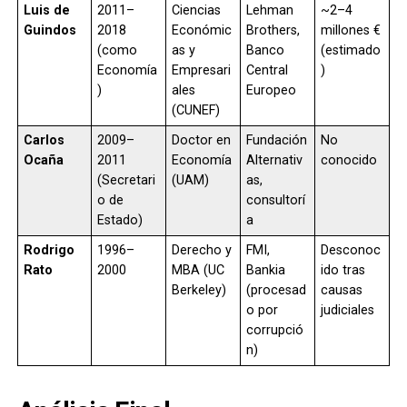
Luis de
2011–
Ciencias
Lehman
~2–4
Guindos
2018
Económic
Brothers,
millones €
(como
as y
Banco
(estimado
Economía
Empresari
Central
)
)
ales
Europeo
(CUNEF)
Carlos
2009–
Doctor en
Fundación
No
Ocaña
2011
Economía
Alternativ
conocido
(Secretari
(UAM)
as,
o de
consultorí
Estado)
a
Rodrigo
1996–
Derecho y
FMI,
Desconoc
Rato
2000
MBA (UC
Bankia
ido tras
Berkeley)
(procesad
causas
o por
judiciales
corrupció
n)