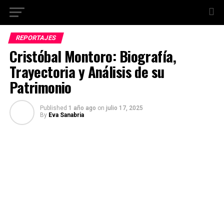
REPORTAJES
Cristóbal Montoro: Biografía,
Trayectoria y Análisis de su
Patrimonio
Published
1 año ago
on
julio 17, 2025
By
Eva Sanabria