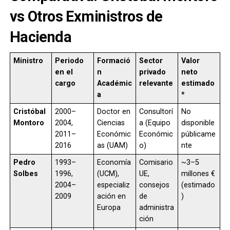
vs Otros Exministros de
Hacienda
Ministro
Periodo
Formació
Sector
Valor
en el
n
privado
neto
cargo
Académic
relevante
estimado
a
*
Cristóbal
2000–
Doctor en
Consultorí
No
Montoro
2004,
Ciencias
a (Equipo
disponible
2011–
Económic
Económic
públicame
2016
as (UAM)
o)
nte
Pedro
1993–
Economía
Comisario
~3–5
Solbes
1996,
(UCM),
UE,
millones €
2004–
especializ
consejos
(estimado
2009
ación en
de
)
Europa
administra
ción