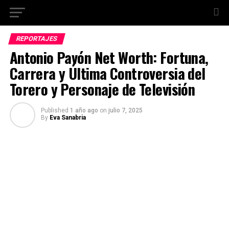
REPORTAJES
Antonio Pavón Net Worth: Fortuna,
Carrera y Última Controversia del
Torero y Personaje de Televisión
Published
1 año ago
on
julio 7, 2025
By
Eva Sanabria