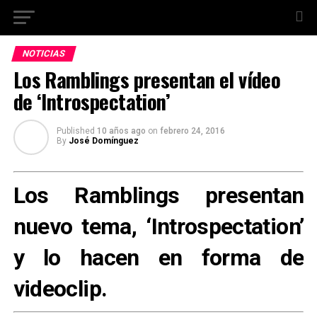
NOTICIAS
Los Ramblings presentan el vídeo
de ‘Introspectation’
Published
10 años ago
on
febrero 24, 2016
By
José Domínguez
Los Ramblings presentan
nuevo tema, ‘Introspectation’
y lo hacen en forma de
videoclip.