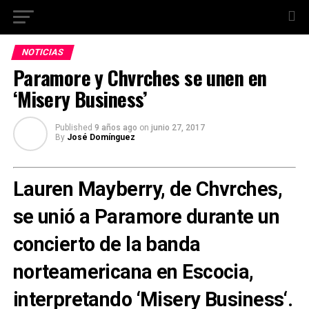
NOTICIAS
Paramore y Chvrches se unen en
‘Misery Business’
Published
9 años ago
on
junio 27, 2017
By
José Domínguez
Lauren Mayberry
, de
Chvrches
,
se unió a
Paramore
durante un
concierto de la banda
norteamericana en Escocia,
interpretando ‘
Misery Business
‘.