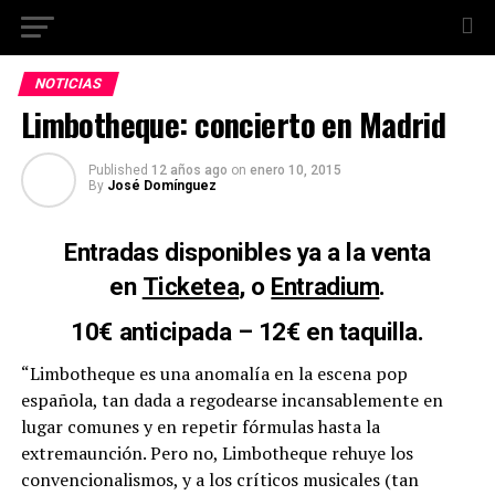
NOTICIAS
Limbotheque: concierto en Madrid
Published
12 años ago
on
enero 10, 2015
By
José Domínguez
Entradas disponibles ya a la venta
en
Ticketea
, o
Entradium
.
10€ anticipada – 12€ en taquilla.
“Limbotheque es una anomalía en la escena pop
española, tan dada a regodearse incansablemente en
lugar comunes y en repetir fórmulas hasta la
extremaunción. Pero no, Limbotheque rehuye los
convencionalismos, y a los críticos musicales (tan