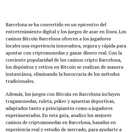
Barcelona se ha convertido en un epicentro del
entretenimiento digital y los juegos de azar en línea. Los
casinos Bitcoin Barcelona ofrecen a los jugadores
locales una experiencia innovadora, segura y rápida para
apostar con criptomonedas y ganar dinero real. Con la
creciente popularidad de los casinos cripto Barcelona,
los depósitos y retiros en Bitcoin se realizan de manera
instantánea, eliminando la burocracia de los métodos
tradicionales.
Además, los juegos con Bitcoin en Barcelona incluyen
tragamonedas, ruleta, póker y apuestas deportivas,
adaptados tanto a principiantes como a jugadores
experimentados. En esta guía, analizo los mejores
casinos de criptomonedas en Barcelona, basados en
experiencia real y estudio de mercado, para ayudarte a