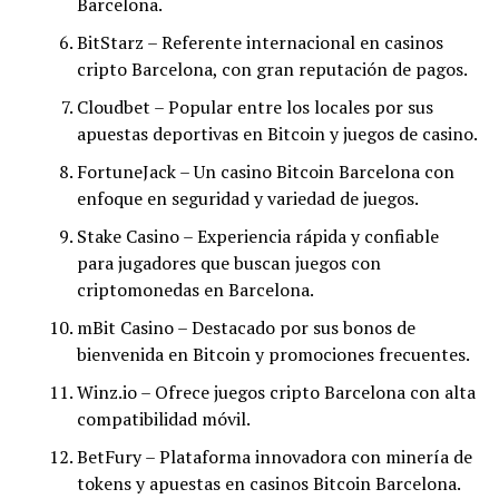
Barcelona.
BitStarz – Referente internacional en casinos
cripto Barcelona, con gran reputación de pagos.
Cloudbet – Popular entre los locales por sus
apuestas deportivas en Bitcoin y juegos de casino.
FortuneJack – Un casino Bitcoin Barcelona con
enfoque en seguridad y variedad de juegos.
Stake Casino – Experiencia rápida y confiable
para jugadores que buscan juegos con
criptomonedas en Barcelona.
mBit Casino – Destacado por sus bonos de
bienvenida en Bitcoin y promociones frecuentes.
Winz.io – Ofrece juegos cripto Barcelona con alta
compatibilidad móvil.
BetFury – Plataforma innovadora con minería de
tokens y apuestas en casinos Bitcoin Barcelona.