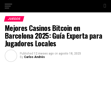
JUEGOS
Mejores Casinos Bitcoin en
Barcelona 2025: Guía Experta para
Jugadores Locales
Published
12 meses ago
on
agosto 18, 2025
By
Carlos Andrés