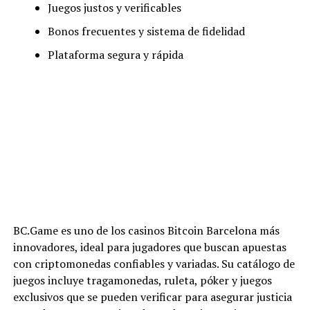
Juegos justos y verificables
Bonos frecuentes y sistema de fidelidad
Plataforma segura y rápida
BC.Game es uno de los casinos Bitcoin Barcelona más
innovadores, ideal para jugadores que buscan apuestas
con criptomonedas confiables y variadas. Su catálogo de
juegos incluye tragamonedas, ruleta, póker y juegos
exclusivos que se pueden verificar para asegurar justicia