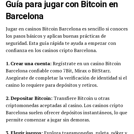
Guía para jugar con Bitcoin en
Barcelona
Jugar en casinos Bitcoin Barcelona es sencillo si conoces
los pasos básicos y aplicas buenas prácticas de
seguridad. Esta guía rápida te ayuda a empezar con
confianza en los casinos cripto Barcelona.
1. Crear una cuenta:
Regístrate en un casino Bitcoin
Barcelona confiable como 7Bit, Mirax o BitStarz.
Asegúrate de completar la verificación de identidad si el
casino lo requiere para depósitos y retiros.
2. Depositar Bitcoin:
Transfiere Bitcoin u otras
criptomonedas aceptadas al casino. Los casinos cripto
Barcelona suelen ofrecer depósitos instantáneos, lo que
permite comenzar a jugar sin demoras.
3. Elegir juegos:
Explora tragamonedas, ruleta, póker y