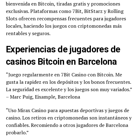
bienvenida en Bitcoin, tiradas gratis y promociones
exclusivas. Plataformas como 7Bit, BitStarz y Rolling
Slots ofrecen recompensas frecuentes para jugadores
locales, haciendo los juegos con criptomonedas más
rentables y seguros.
Experiencias de jugadores de
casinos Bitcoin en Barcelona
“Juego regularmente en 7Bit Casino con Bitcoin. Me
gusta la rapidez en los depósitos y los bonos frecuentes.
La seguridad es excelente y los juegos son muy variados.”
– Marc Puig, Eixample, Barcelona
“Uso Mirax Casino para apuestas deportivas y juegos de
casino. Los retiros en criptomonedas son instantáneos y
confiables. Recomiendo a otros jugadores de Barcelona
probarlo.”