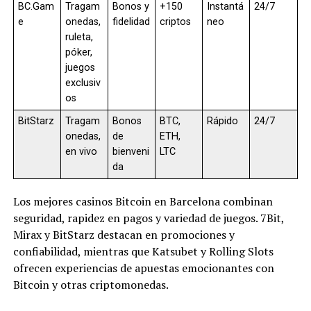
BC.Gam
Tragam
Bonos y
+150
Instantá
24/7
e
onedas,
fidelidad
criptos
neo
ruleta,
póker,
juegos
exclusiv
os
BitStarz
Tragam
Bonos
BTC,
Rápido
24/7
onedas,
de
ETH,
en vivo
bienveni
LTC
da
Los mejores casinos Bitcoin en Barcelona combinan
seguridad, rapidez en pagos y variedad de juegos. 7Bit,
Mirax y BitStarz destacan en promociones y
confiabilidad, mientras que Katsubet y Rolling Slots
ofrecen experiencias de apuestas emocionantes con
Bitcoin y otras criptomonedas.