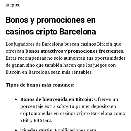
juegos.
Bonos y promociones en
casinos cripto Barcelona
Los jugadores de Barcelona buscan casinos Bitcoin que
ofrezcan
bonos atractivos y promociones frecuentes
.
Estas recompensas no solo aumentan tus oportunidades
de ganar, sino que también hacen que los juegos con
Bitcoin en Barcelona sean más rentables.
Tipos de bonos más comunes:
Bonos de bienvenida en Bitcoin:
Ofrecen un
porcentaje extra sobre tu primer depósito en
criptomonedas en casinos cripto Barcelona como
7Bit y BitStarz.
Tiradas gratis:
Bonificaciones para