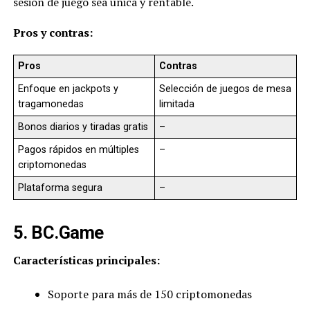
sesión de juego sea única y rentable.
Pros y contras:
Pros
Contras
Enfoque en jackpots y
Selección de juegos de mesa
tragamonedas
limitada
Bonos diarios y tiradas gratis
–
Pagos rápidos en múltiples
–
criptomonedas
Plataforma segura
–
5. BC.Game
Características principales:
Soporte para más de 150 criptomonedas