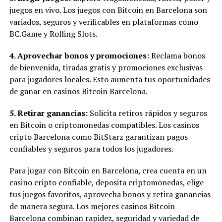
juegos en vivo. Los juegos con Bitcoin en Barcelona son
variados, seguros y verificables en plataformas como
BC.Game y Rolling Slots.
4. Aprovechar bonos y promociones:
Reclama bonos
de bienvenida, tiradas gratis y promociones exclusivas
para jugadores locales. Esto aumenta tus oportunidades
de ganar en casinos Bitcoin Barcelona.
5. Retirar ganancias:
Solicita retiros rápidos y seguros
en Bitcoin o criptomonedas compatibles. Los casinos
cripto Barcelona como BitStarz garantizan pagos
confiables y seguros para todos los jugadores.
Para jugar con Bitcoin en Barcelona, crea cuenta en un
casino cripto confiable, deposita criptomonedas, elige
tus juegos favoritos, aprovecha bonos y retira ganancias
de manera segura. Los mejores casinos Bitcoin
Barcelona combinan rapidez, seguridad y variedad de