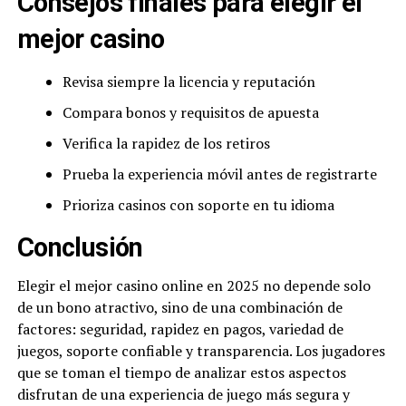
Consejos finales para elegir el
mejor casino
Revisa siempre la licencia y reputación
Compara bonos y requisitos de apuesta
Verifica la rapidez de los retiros
Prueba la experiencia móvil antes de registrarte
Prioriza casinos con soporte en tu idioma
Conclusión
Elegir el mejor casino online en 2025 no depende solo
de un bono atractivo, sino de una combinación de
factores: seguridad, rapidez en pagos, variedad de
juegos, soporte confiable y transparencia. Los jugadores
que se toman el tiempo de analizar estos aspectos
disfrutan de una experiencia de juego más segura y