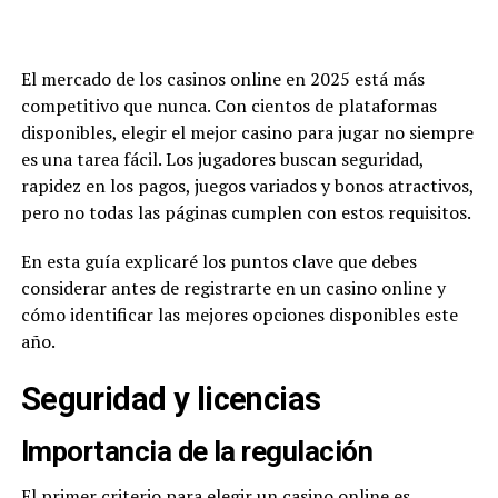
El mercado de los casinos online en 2025 está más
competitivo que nunca. Con cientos de plataformas
disponibles, elegir el mejor casino para jugar no siempre
es una tarea fácil. Los jugadores buscan seguridad,
rapidez en los pagos, juegos variados y bonos atractivos,
pero no todas las páginas cumplen con estos requisitos.
En esta guía explicaré los puntos clave que debes
considerar antes de registrarte en un casino online y
cómo identificar las mejores opciones disponibles este
año.
Seguridad y licencias
Importancia de la regulación
El primer criterio para elegir un casino online es