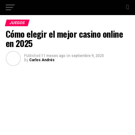
JUEGOS
Cómo elegir el mejor casino online
en 2025
Published
11 meses ago
on
septiembre 9, 2025
By
Carlos Andrés