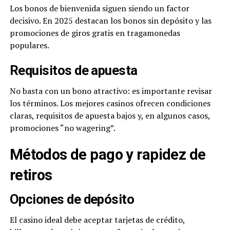
Los bonos de bienvenida siguen siendo un factor
decisivo. En 2025 destacan los bonos sin depósito y las
promociones de giros gratis en tragamonedas
populares.
Requisitos de apuesta
No basta con un bono atractivo: es importante revisar
los términos. Los mejores casinos ofrecen condiciones
claras, requisitos de apuesta bajos y, en algunos casos,
promociones “no wagering”.
Métodos de pago y rapidez de
retiros
Opciones de depósito
El casino ideal debe aceptar tarjetas de crédito,