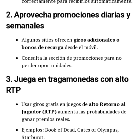
correctamente para recibirlos automáticamente.
2. Aprovecha promociones diarias y
semanales
Algunos sitios ofrecen
giros adicionales o
bonos de recarga
desde el móvil.
Consulta la sección de promociones para no
perder oportunidades.
3. Juega en tragamonedas con alto
RTP
Usar giros gratis en juegos de
alto Retorno al
Jugador (RTP)
aumenta las probabilidades de
ganar premios reales.
Ejemplos: Book of Dead, Gates of Olympus,
Starburst.