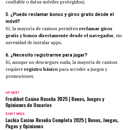
confiable o datos móviles protegidos).
5. ¿Puedo reclamar bonos y giros gratis desde el
móvil?
Sí, la mayoría de casinos permiten
reclamar giros
gratis y bonos directamente desde el navegador
, sin
necesidad de instalar apps.
6. ¿Necesito registrarme para jugar?
Sí, aunque no descargues nada, la mayoría de casinos
requiere
registro básico
para acceder a juegos y
promociones.
UP NEXT
Freshbet Casino Reseña 2025 | Bonos, Juegos y
Opiniones de Usuarios
DON'T MISS
Luckia Casino Reseña Completa 2025 | Bonos, Juegos,
Pagos y Opiniones