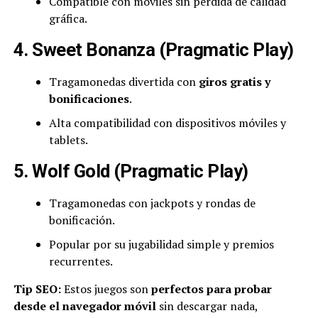
Compatible con móviles sin pérdida de calidad
gráfica.
4. Sweet Bonanza (Pragmatic Play)
Tragamonedas divertida con
giros gratis y
bonificaciones
.
Alta compatibilidad con dispositivos móviles y
tablets.
5. Wolf Gold (Pragmatic Play)
Tragamonedas con jackpots y rondas de
bonificación.
Popular por su jugabilidad simple y premios
recurrentes.
Tip SEO:
Estos juegos son
perfectos para probar
desde el navegador móvil
sin descargar nada,