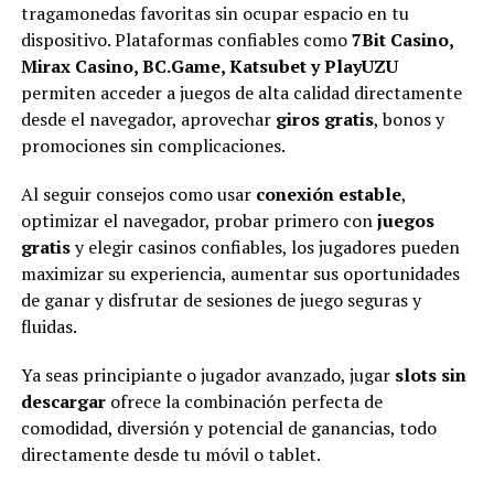
tragamonedas favoritas sin ocupar espacio en tu
dispositivo. Plataformas confiables como
7Bit Casino,
Mirax Casino, BC.Game, Katsubet y PlayUZU
permiten acceder a juegos de alta calidad directamente
desde el navegador, aprovechar
giros gratis
, bonos y
promociones sin complicaciones.
Al seguir consejos como usar
conexión estable
,
optimizar el navegador, probar primero con
juegos
gratis
y elegir casinos confiables, los jugadores pueden
maximizar su experiencia, aumentar sus oportunidades
de ganar y disfrutar de sesiones de juego seguras y
fluidas.
Ya seas principiante o jugador avanzado, jugar
slots sin
descargar
ofrece la combinación perfecta de
comodidad, diversión y potencial de ganancias, todo
directamente desde tu móvil o tablet.