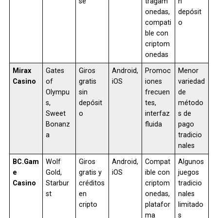
se
tragam
n
onedas,
depósit
compati
o
ble con
criptom
onedas
Mirax
Gates
Giros
Android,
Promoc
Menor
Casino
of
gratis
iOS
iones
variedad
Olympu
sin
frecuen
de
s,
depósit
tes,
método
Sweet
o
interfaz
s de
Bonanz
fluida
pago
a
tradicio
nales
BC.Gam
Wolf
Giros
Android,
Compat
Algunos
e
Gold,
gratis y
iOS
ible con
juegos
Casino
Starbur
créditos
criptom
tradicio
st
en
onedas,
nales
cripto
platafor
limitado
ma
s