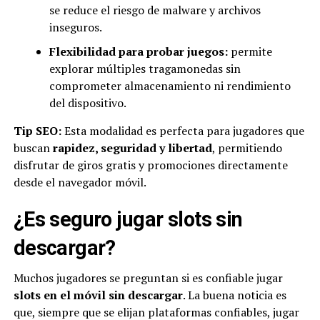
se reduce el riesgo de malware y archivos
inseguros.
Flexibilidad para probar juegos:
permite
explorar múltiples tragamonedas sin
comprometer almacenamiento ni rendimiento
del dispositivo.
Tip SEO:
Esta modalidad es perfecta para jugadores que
buscan
rapidez, seguridad y libertad
, permitiendo
disfrutar de giros gratis y promociones directamente
desde el navegador móvil.
¿Es seguro jugar slots sin
descargar?
Muchos jugadores se preguntan si es confiable jugar
slots en el móvil sin descargar
. La buena noticia es
que, siempre que se elijan plataformas confiables, jugar