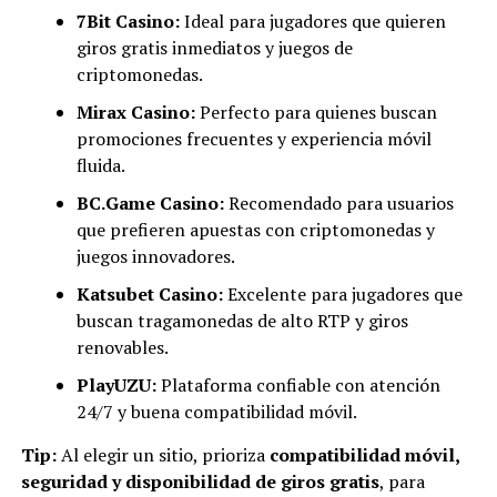
7Bit Casino:
Ideal para jugadores que quieren
giros gratis inmediatos y juegos de
criptomonedas.
Mirax Casino:
Perfecto para quienes buscan
promociones frecuentes y experiencia móvil
fluida.
BC.Game Casino:
Recomendado para usuarios
que prefieren apuestas con criptomonedas y
juegos innovadores.
Katsubet Casino:
Excelente para jugadores que
buscan tragamonedas de alto RTP y giros
renovables.
PlayUZU:
Plataforma confiable con atención
24/7 y buena compatibilidad móvil.
Tip:
Al elegir un sitio, prioriza
compatibilidad móvil,
seguridad y disponibilidad de giros gratis
, para