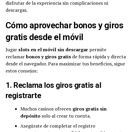
disfrutar de la experiencia sin complicaciones ni
descargas.
Cómo aprovechar bonos y giros
gratis desde el móvil
Jugar
slots en el móvil sin descargar
permite
reclamar
bonos y giros gratis
de forma rápida y directa
desde el navegador. Para maximizar tus beneficios, sigue
estos consejos:
1. Reclama los giros gratis al
registrarte
Muchos casinos ofrecen
giros gratis sin
depósito
solo al crear tu cuenta.
Asegúrate de completar el registro