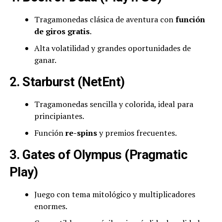
Tragamonedas clásica de aventura con
función
de giros gratis
.
Alta volatilidad y grandes oportunidades de
ganar.
2. Starburst (NetEnt)
Tragamonedas sencilla y colorida, ideal para
principiantes.
Función
re-spins
y premios frecuentes.
3. Gates of Olympus (Pragmatic
Play)
Juego con tema mitológico y multiplicadores
enormes.