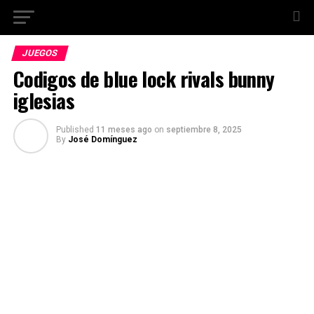
JUEGOS
Codigos de blue lock rivals bunny
iglesias
Published
11 meses ago
on
septiembre 8, 2025
By
José Domínguez