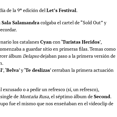
ía de la 9ª edición del
Let’s Festival
.
a
Sala Salamandra
colgaba el cartel de “Sold Out” y
ecordar.
enario los catalanes
Cyan
con ‘
Turistas Heridos
’,
omenzaba a guardar sitio en primeras filas. Temas como
tercer álbum
Delapso
dejaban paso a la primera versión de
n.
l
’, ‘
Belva
’ y ‘
Te deslizas
’ cerraban la primera actuación
 excusado o a pedir un refresco (sí, un refresco),
 single de
Montaña Rusa
, el séptimo álbum de
Second
.
rupo fue el mismo que nos enseñaban en el videoclip de