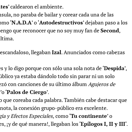
tes
’ caldearon el ambiente.
nsula, no paraba de bailar y corear cada una de las
omo ‘
N.A.D.A
’ o ‘
Autodestructivos
’ dejaban paso a los
 tengo que reconocer que no soy muy fan de
Second
,
ltima.
 escandaloso, llegaban
Izal
. Anunciados como cabezas
y lo digo porque con sólo una sola nota de ‘
Despida
’,
úblico ya estaba dándolo todo sin parar ni un solo
ezó con canciones de su último álbum
Agujeros de
r
’o ‘
Palos de Ciergo
’.
ico que coreaba cada palabra. También cabe destacar que
nota, la conexión grupo-público era excelente.
ia y Efectos Especiales,
como ‘
Tu continente
’ o
es, ¡y de qué manera!, llegaban los ‘
Epílogos I, II y III
‘.