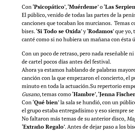
Con ‘
Psicopático
’, ‘
Muérdeme
’ o ‘
Las Serpien
El público, venido de todas las partes de la pení
canciones que tocaban los murcianos. Temas c
bises. ‘
Si Todo se Oxida
’ y ‘
Rodamos
’ que yo,
canté como si no hubiera un mañana con ésta ú
Con un poco de retraso, pero nada reseñable ni
de cartel pocos días antes del festival.
Ahora ya estamos hablando de palabras mayores 
canción con la que empezaron el concierto, el p
minuto en toda la actuación.Su repertorio emp
Gusano
, temas como ‘
Hambre
’, ‘
Jenna Fische
Con ‘
Qué bien
’ la sala se hundió, con un públ
el grupo estaba entregadísimo y eso siempre se 
No faltaron más temas de su anterior disco,
Mag
‘
Extraño Regalo
’. Antes de dejar paso a los bis