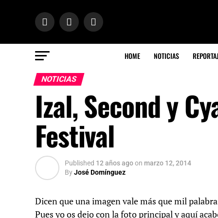
HOME
NOTICIAS
REPORTA
NOTICIAS
Izal, Second y Cy
Festival
Published
12 años ago
on
marzo 12, 2014
By
José Domínguez
Dicen que una imagen vale más que mil palabra
Pues yo os dejo con la foto principal y aquí acab