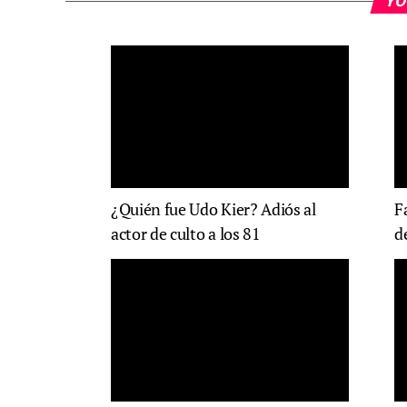
YO
¿Quién fue Udo Kier? Adiós al
F
actor de culto a los 81
d