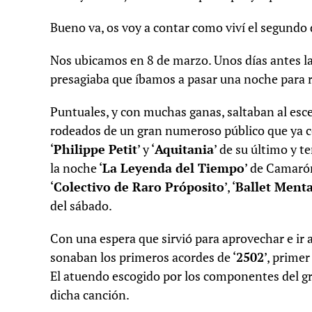
Bueno va, os voy a contar como viví el segundo d
Nos ubicamos en 8 de marzo. Unos días antes l
presagiaba que íbamos a pasar una noche para r
Puntuales, y con muchas ganas, saltaban al esc
rodeados de un gran numeroso público que ya c
‘
Philippe Petit
’ y ‘
Aquitania
’ de su último y 
la noche ‘
La Leyenda del Tiempo
’ de Camaró
‘
Colectivo de Raro Próposito
’, ‘
Ballet Menta
del sábado.
Con una espera que sirvió para aprovechar e ir al
sonaban los primeros acordes de ‘
2502
’, primer
El atuendo escogido por los componentes del g
dicha canción.