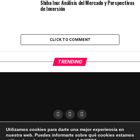
Shiba Inu: Análisis del Mercado y Perspectivas
de Inversión
CLICK TO COMMENT
TRENDING
Utilizamos cookies para darte una mejor experiencia en
QUÍENES SOMOS
CONDICIONES DE USO
DESCARGO DE RESPONSABILIDAD
nuestra web. Puedes informarte sobre qué cookies estamos
PUBLICIDAD EN EL UKELELE
AVISO LEGAL | COOKIES | PRIVACIDAD