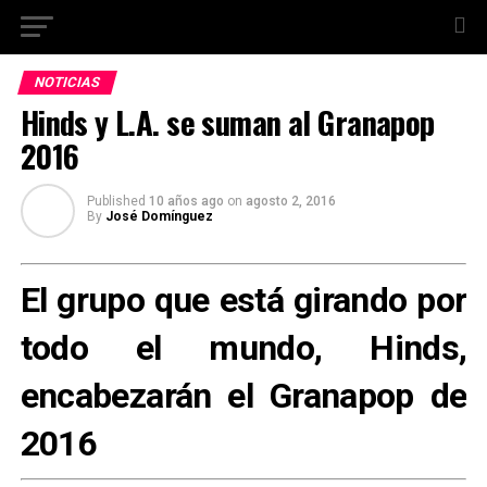
NOTICIAS
Hinds y L.A. se suman al Granapop
2016
Published
10 años ago
on
agosto 2, 2016
By
José Domínguez
El grupo que está girando por
todo el mundo, Hinds,
encabezarán el Granapop de
2016