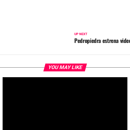
UP NEXT
Pedropiedra estrena video
YOU MAY LIKE