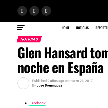
HOME
NOTICIAS
REPORTA
NOTICIAS
Glen Hansard tom
noche en España
Published
9 años ago
on
marzo 28, 2017
By
José Domínguez
Facebook