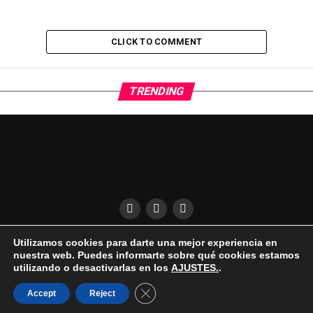
CLICK TO COMMENT
TRENDING
Utilizamos cookies para darte una mejor experiencia en
QUÍENES SOMOS
CONDICIONES DE USO
DESCARGO DE RESPONSABILIDAD
nuestra web. Puedes informarte sobre qué cookies estamos
PUBLICIDAD EN EL UKELELE
AVISO LEGAL | COOKIES | PRIVACIDAD
utilizando o desactivarlas en los
AJUSTES.
.
Cerrar el banner de cookies RGPD
Accept
Reject
© Copyright 2025, All Rights Reserved |
elukelele.com