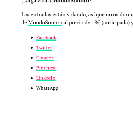
¡Larga vida a
MondoSonoro
!
Las entradas están volando, así que no os durmá
de
MondoSonoro
al precio de 18€ (anticipada) y
Facebook
Twitter
Google+
Pinterest
LinkedIn
WhatsApp