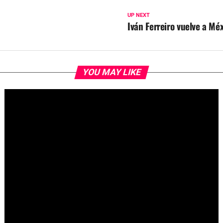
UP NEXT
Iván Ferreiro vuelve a Mé
YOU MAY LIKE
Fallece Jay Stein, creador de la gira de Universal Studios