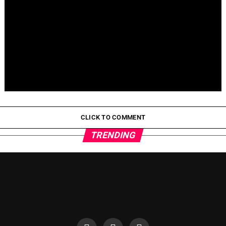
Pepeto Preventa: ¿Por Qué Está Ganando Popularidad?
CLICK TO COMMENT
TRENDING