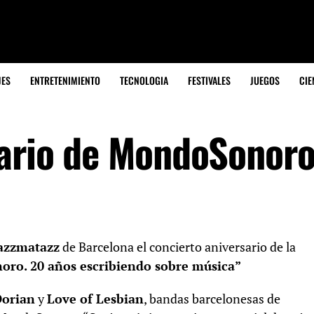
JES
ENTRETENIMIENTO
TECNOLOGIA
FESTIVALES
JUEGOS
CIE
sario de MondoSonor
azzmatazz
de Barcelona el concierto aniversario de la
ro. 20 años escribiendo sobre música”
orian
y
Love of Lesbian
, bandas barcelonesas de