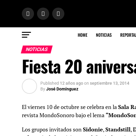
HOME
NOTICIAS
REPORTA
NOTICIAS
Fiesta 20 aniver
Published
12 años ago
on
septiembre 13, 2014
By
José Domínguez
El viernes 10 de octubre se celebra en la
Sala R
revista MondoSonoro bajo el lema
“MondoSono
Los grupos invitados son
Sidonie
,
Standstill
,
D