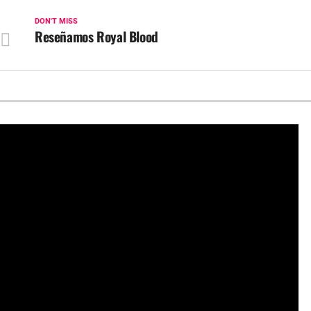
DON'T MISS
Reseñamos Royal Blood
¿Quién fue Udo Kier? Adiós al actor de culto a los 81