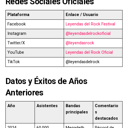
Redes Sociales Oficiales
Plataforma
Enlace / Usuario
Facebook
Leyendas del Rock Festival
Instagram
@leyendasdelrockoficial
Twitter/X
@leyendasrock
YouTube
Leyendas del Rock Oficial
TikTok
@leyendasdelrock
Datos y Éxitos de Años
Anteriores
Año
Asistentes
Bandas
Comentario
principales
s
destacados
2024
60.000
Megadeth,
Récord de