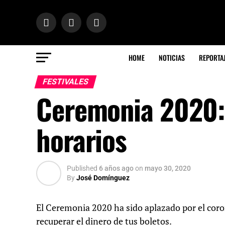
HOME
NOTICIAS
REPORTA
FESTIVALES
Ceremonia 2020: f
horarios
Published
6 años ago
on
mayo 30, 2020
By
José Domínguez
El Ceremonia 2020 ha sido aplazado por el coron
recuperar el dinero de tus boletos.