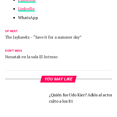
LinkedIn
WhatsApp
UP NEXT
The Jayhawks – “Save it for a summer day”
DON'T MISS
Nunatak en la sala El Intruso
YOU MAY LIKE
¿Quién fue Udo Kier? Adiós al actor d
culto a los 81