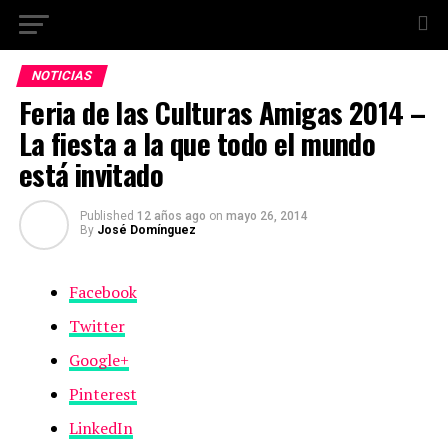
NOTICIAS
Feria de las Culturas Amigas 2014 –
La fiesta a la que todo el mundo
está invitado
Published
12 años ago
on
mayo 26, 2014
By
José Domínguez
Facebook
Twitter
Google+
Pinterest
LinkedIn