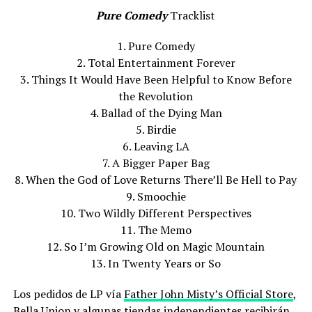
Pure Comedy
Tracklist
1. Pure Comedy
2. Total Entertainment Forever
3. Things It Would Have Been Helpful to Know Before
the Revolution
4. Ballad of the Dying Man
5. Birdie
6. Leaving LA
7. A Bigger Paper Bag
8. When the God of Love Returns There’ll Be Hell to Pay
9. Smoochie
10. Two Wildly Different Perspectives
11. The Memo
12. So I’m Growing Old on Magic Mountain
13. In Twenty Years or So
Los pedidos de LP vía
Father John Misty’s Official Store
,
Bella Union y algunas tiendas independientes recibirán