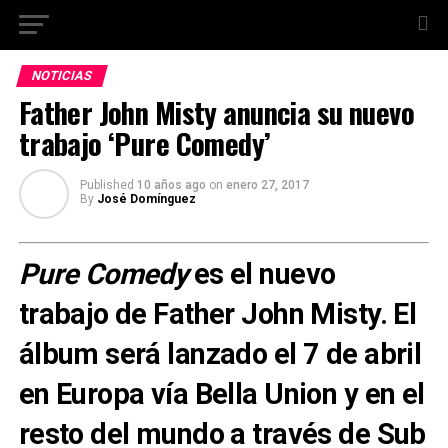
NOTICIAS
Father John Misty anuncia su nuevo
trabajo ‘Pure Comedy’
Published
10 años ago
on
enero 27, 2017
By
José Domínguez
Pure Comedy
es el nuevo
trabajo
de
Father John Misty
. El
álbum será lanzado el
7 de abril
en Europa vía
Bella Union
y en el
resto del mundo a través de
Sub