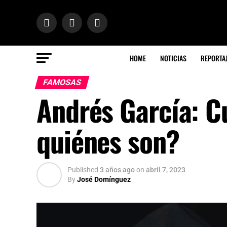
HOME
NOTICIAS
REPORTA
FAMOSAS
Andrés García: Cu
quiénes son?
Published
3 años ago
on
abril 7, 2023
By
José Domínguez