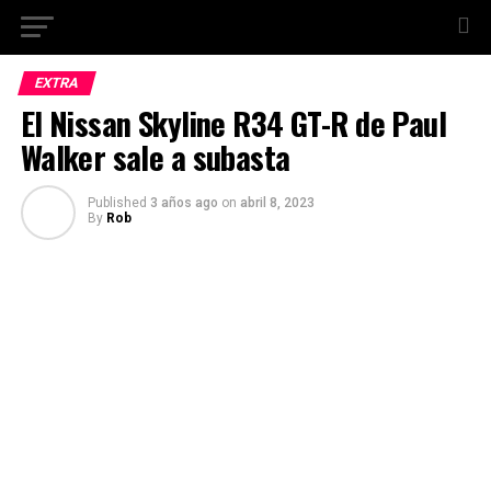
EXTRA
El Nissan Skyline R34 GT-R de Paul
Walker sale a subasta
Published
3 años ago
on
abril 8, 2023
By
Rob