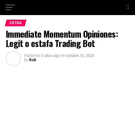
EXTRA
Immediate Momentum Opiniones:
Legit o estafa Trading Bot
Published
3 años ago
on
octubre 10, 2023
By
Rob