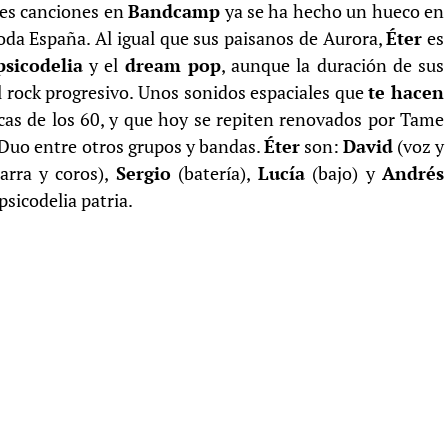
res canciones en
Bandcamp
ya se ha hecho un hueco en
oda España. Al igual que sus paisanos de Aurora,
Éter
es
psicodelia
y el
dream pop
, aunque la duración de sus
l rock progresivo. Unos sonidos espaciales que
te hacen
cas de los 60, y que hoy se repiten renovados por Tame
uo entre otros grupos y bandas.
Éter
son:
David
(voz y
arra y coros),
Sergio
(batería),
Lucía
(bajo) y
Andrés
psicodelia patria.