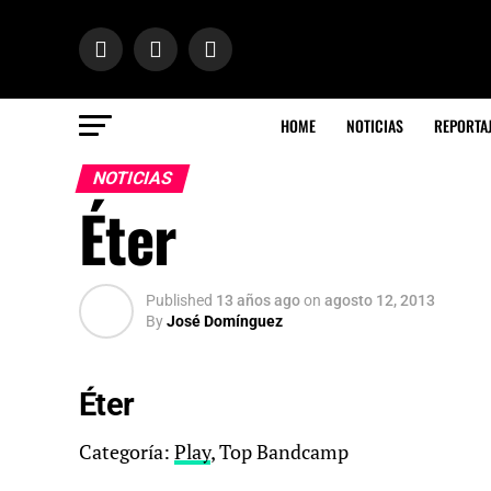
HOME
NOTICIAS
REPORTA
NOTICIAS
Éter
Published
13 años ago
on
agosto 12, 2013
By
José Domínguez
Éter
Categoría:
Play
, Top Bandcamp