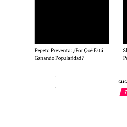
Pepeto Preventa: ¿Por Qué Está
S
Ganando Popularidad?
P
CLI
T