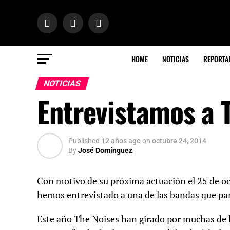
HOME
NOTICIAS
REPORTA
NOTICIAS
Entrevistamos a 
Published
12 años ago
on
octubre 24, 2014
By
José Domínguez
Con motivo de su próxima actuación el 25 de oc
hemos entrevistado a una de las bandas que par
Este año The Noises han girado por muchas de l