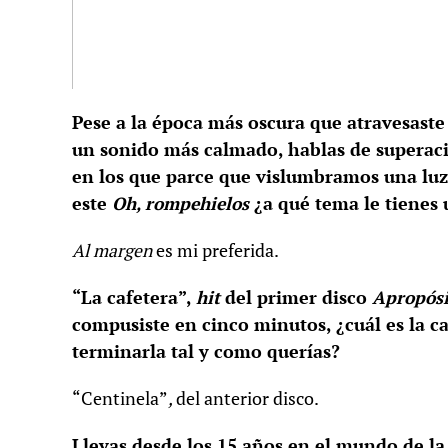
Pese a la época más oscura que atravesast
un sonido más calmado, hablas de superaci
en los que parce que vislumbramos una luz 
este
Oh, rompehielos
¿a qué tema le tienes 
Al margen
es mi preferida.
“La cafetera”,
hit
del primer disco
Apropósi
compusiste en cinco minutos, ¿cuál es la c
terminarla tal y como querías?
“Centinela”
,
del anterior disco.
Llevas desde los 15 años en el mundo de l