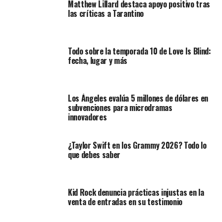
Matthew Lillard destaca apoyo positivo tras
las críticas a Tarantino
Todo sobre la temporada 10 de Love Is Blind:
fecha, lugar y más
Los Ángeles evalúa 5 millones de dólares en
subvenciones para microdramas
innovadores
¿Taylor Swift en los Grammy 2026? Todo lo
que debes saber
Kid Rock denuncia prácticas injustas en la
venta de entradas en su testimonio