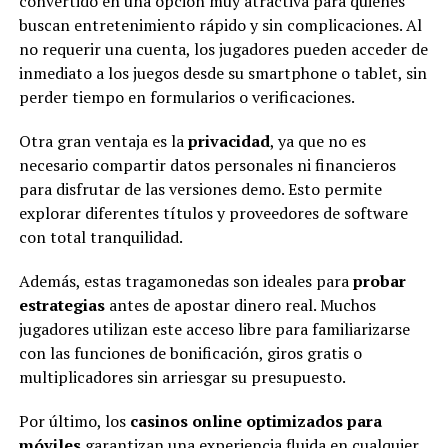
convertido en una opción muy atractiva para quienes
buscan entretenimiento rápido y sin complicaciones. Al
no requerir una cuenta, los jugadores pueden acceder de
inmediato a los juegos desde su smartphone o tablet, sin
perder tiempo en formularios o verificaciones.
Otra gran ventaja es la
privacidad
, ya que no es
necesario compartir datos personales ni financieros
para disfrutar de las versiones demo. Esto permite
explorar diferentes títulos y proveedores de software
con total tranquilidad.
Además, estas tragamonedas son ideales para
probar
estrategias
antes de apostar dinero real. Muchos
jugadores utilizan este acceso libre para familiarizarse
con las funciones de bonificación, giros gratis o
multiplicadores sin arriesgar su presupuesto.
Por último, los
casinos online optimizados para
móviles
garantizan una experiencia fluida en cualquier