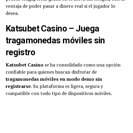
ventaja de poder pasar a dinero real si el jugador lo
desea.
Katsubet Casino – Juega
tragamonedas móviles sin
registro
Katsubet Casino
se ha consolidado como una opción
confiable para quienes buscan disfrutar de
tragamonedas móviles en modo demo sin
registrarse
. Su plataforma es ligera, segura y
compatible con todo tipo de dispositivos móviles.