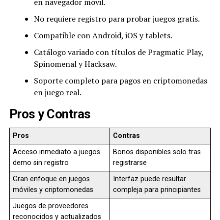
en navegador móvil.
No requiere registro para probar juegos gratis.
Compatible con Android, iOS y tablets.
Catálogo variado con títulos de Pragmatic Play,
Spinomenal y Hacksaw.
Soporte completo para pagos en criptomonedas
en juego real.
Pros y Contras
Pros
Contras
Acceso inmediato a juegos
Bonos disponibles solo tras
demo sin registro
registrarse
Gran enfoque en juegos
Interfaz puede resultar
móviles y criptomonedas
compleja para principiantes
Juegos de proveedores
reconocidos y actualizados