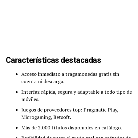
Características destacadas
Acceso inmediato a tragamonedas gratis sin
cuenta ni descarga.
Interfaz rápida, segura y adaptable a todo tipo de
móviles.
Juegos de proveedores top: Pragmatic Play,
Microgaming, Betsoft.
Más de 2.000 títulos disponibles en catálogo.