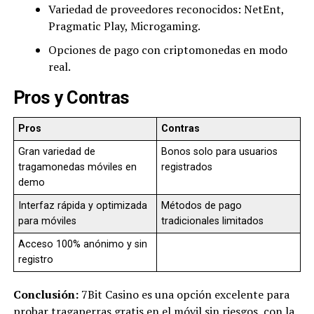
Variedad de proveedores reconocidos: NetEnt,
Pragmatic Play, Microgaming.
Opciones de pago con criptomonedas en modo
real.
Pros y Contras
Pros
Contras
Gran variedad de
Bonos solo para usuarios
tragamonedas móviles en
registrados
demo
Interfaz rápida y optimizada
Métodos de pago
para móviles
tradicionales limitados
Acceso 100% anónimo y sin
registro
Conclusión:
7Bit Casino es una opción excelente para
probar tragaperras gratis en el móvil sin riesgos, con la