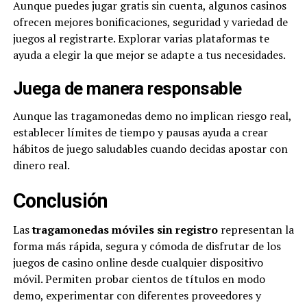
Aunque puedes jugar gratis sin cuenta, algunos casinos
ofrecen mejores bonificaciones, seguridad y variedad de
juegos al registrarte. Explorar varias plataformas te
ayuda a elegir la que mejor se adapte a tus necesidades.
Juega de manera responsable
Aunque las tragamonedas demo no implican riesgo real,
establecer límites de tiempo y pausas ayuda a crear
hábitos de juego saludables cuando decidas apostar con
dinero real.
Conclusión
Las
tragamonedas móviles sin registro
representan la
forma más rápida, segura y cómoda de disfrutar de los
juegos de casino online desde cualquier dispositivo
móvil. Permiten probar cientos de títulos en modo
demo, experimentar con diferentes proveedores y