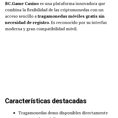
BC.Game Casino
es una plataforma innovadora que
combina la flexibilidad de las criptomonedas con un
acceso sencillo a
tragamonedas móviles gratis sin
necesidad de registro
. Es reconocido por su interfaz
moderna y gran compatibilidad móvil.
Características destacadas
Tragamonedas demo disponibles directamente