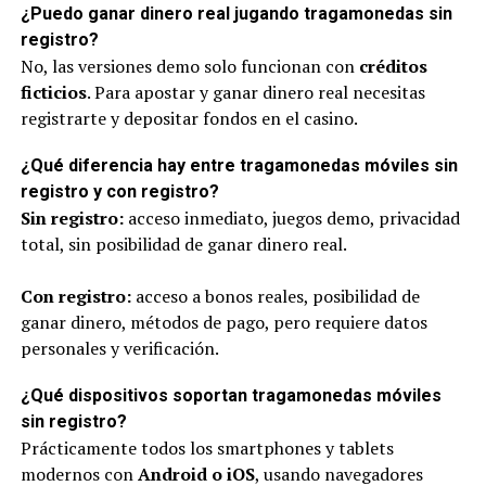
¿Puedo ganar dinero real jugando tragamonedas sin
registro?
No, las versiones demo solo funcionan con
créditos
ficticios
. Para apostar y ganar dinero real necesitas
registrarte y depositar fondos en el casino.
¿Qué diferencia hay entre tragamonedas móviles sin
registro y con registro?
Sin registro:
acceso inmediato, juegos demo, privacidad
total, sin posibilidad de ganar dinero real.
Con registro:
acceso a bonos reales, posibilidad de
ganar dinero, métodos de pago, pero requiere datos
personales y verificación.
¿Qué dispositivos soportan tragamonedas móviles
sin registro?
Prácticamente todos los smartphones y tablets
modernos con
Android o iOS
, usando navegadores