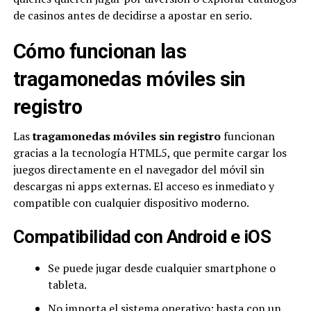
de casinos antes de decidirse a apostar en serio.
Cómo funcionan las
tragamonedas móviles sin
registro
Las
tragamonedas móviles sin registro
funcionan
gracias a la tecnología HTML5, que permite cargar los
juegos directamente en el navegador del móvil sin
descargas ni apps externas. El acceso es inmediato y
compatible con cualquier dispositivo moderno.
Compatibilidad con Android e iOS
Se puede jugar desde cualquier smartphone o
tableta.
No importa el sistema operativo: basta con un