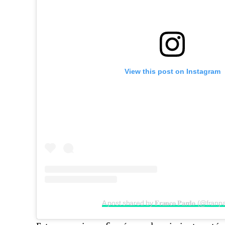
View this post on Instagram
A post shared by 𝐅𝐫𝐚𝐧𝐜𝐨 𝐏𝐚𝐫𝐝𝐨 (@fran